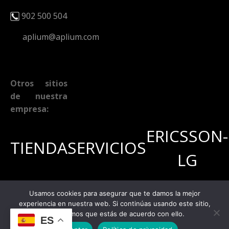
902 500 504
aplium@aplium.com
Otros sitios
de nuestra
empresa:
ERICSSON-
TIENDA
SERVICIOS
LG
Más de 95.000
Conectividad a internet,
Distribuidor oficial para
Usamos cookies para asegurar que te damos la mejor
productos para
móvil, televisión,
toda España del
experiencia en nuestra web. Si continúas usando este sitio,
usted.
centralitas virtuales.
fabricante Ericsson LG.
asumiremos que estás de acuerdo con ello.
ES